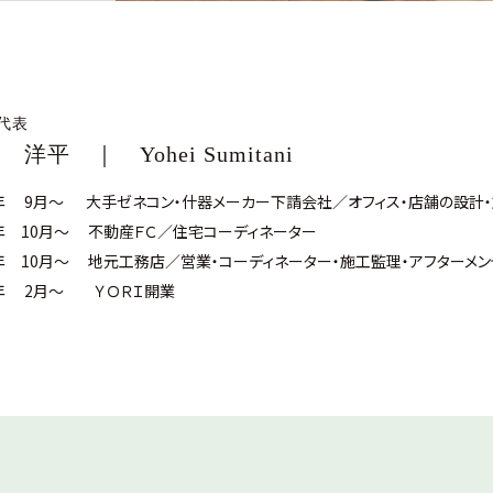
I代表
 洋平 ｜ Yohei Sumitani
5年 9月～
大手ゼネコン・什器メーカー下請会社／オフィス・店舗の設計
4年 10月～
不動産ＦＣ／住宅コーディネーター
5年 10月～
地元工務店／営業・コーディネーター・施工監理・アフターメン
25年 2月～
ＹＯＲＩ開業