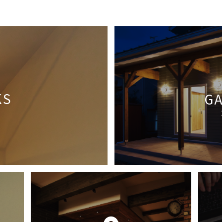
KS
G
容